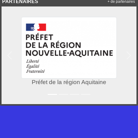
PARTENAIRES
+ de partenaires
Précedent
Suiv
Préfet de la région Aquitaine