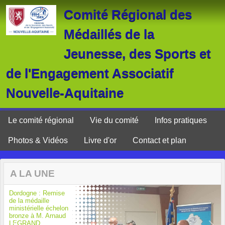
Panneau de gestion des cookies
Comité Régional des
Médaillés de la
Jeunesse, des Sports et
de l'Engagement Associatif
Nouvelle-Aquitaine
Le comité régional
Vie du comité
Infos pratiques
Photos & Vidéos
Livre d'or
Contact et plan
A LA UNE
Dordogne : Remise
de la médaille
ministérielle échelon
bronze à M. Arnaud
LEGRAND