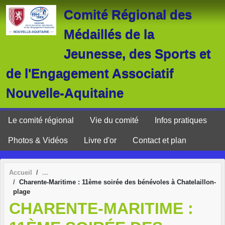
Panneau de gestion des cookies
Comité Régional des
Médaillés de la
Jeunesse, des Sports et
de l'Engagement Associatif
Nouvelle-Aquitaine
Le comité régional
Vie du comité
Infos pratiques
Photos & Vidéos
Livre d'or
Contact et plan
Accueil
Charente-Maritime : 11ème soirée des bénévoles à Chatelaillon-
plage
CHARENTE-MARITIME :