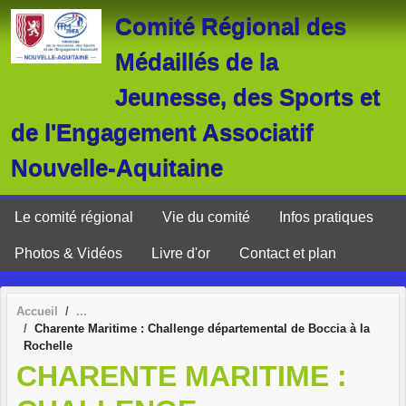
Panneau de gestion des cookies
Comité Régional des
Médaillés de la
Jeunesse, des Sports et
de l'Engagement Associatif
Nouvelle-Aquitaine
Le comité régional
Vie du comité
Infos pratiques
Photos & Vidéos
Livre d'or
Contact et plan
Accueil
Charente Maritime : Challenge départemental de Boccia à la
Rochelle
CHARENTE MARITIME :