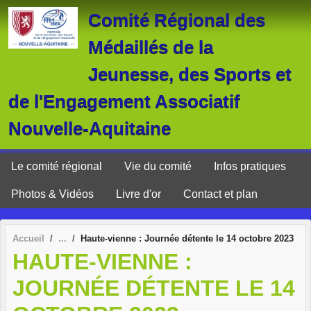
Panneau de gestion des cookies
Comité Régional des
Médaillés de la
Jeunesse, des Sports et
de l'Engagement Associatif
Nouvelle-Aquitaine
Le comité régional
Vie du comité
Infos pratiques
Photos & Vidéos
Livre d'or
Contact et plan
Accueil
Haute-vienne : Journée détente le 14 octobre 2023
HAUTE-VIENNE :
JOURNÉE DÉTENTE LE 14