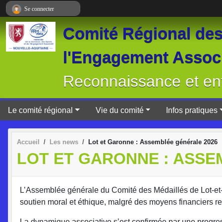
Panneau de gestion des cookies
Se connecter
Comité Régional des 
l'Engagement Associ
Reconnaissance et ent
Le comité régional
Vie du comité
Infos pratiques
Accueil
Les news
Lot et Garonne : Assemblée générale 2026
LOT ET GARONNE : ASSE
L’Assemblée générale du Comité des Médaillés de Lot-et-G
soutien moral et éthique, malgré des moyens financiers res
La dynamique associative s’est confirmée par une progres