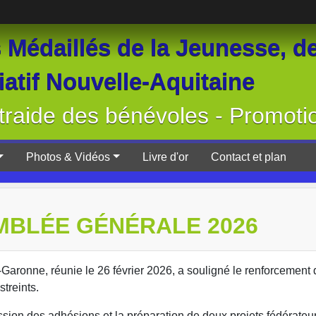
Médaillés de la Jeunesse, de
atif Nouvelle-Aquitaine
raide des bénévoles - Promoti
Photos & Vidéos
Livre d'or
Contact et plan
MBLÉE GÉNÉRALE 2026
aronne, réunie le 26 février 2026, a souligné le renforcement 
treints.
sion des adhésions et la préparation de deux projets fédérateur