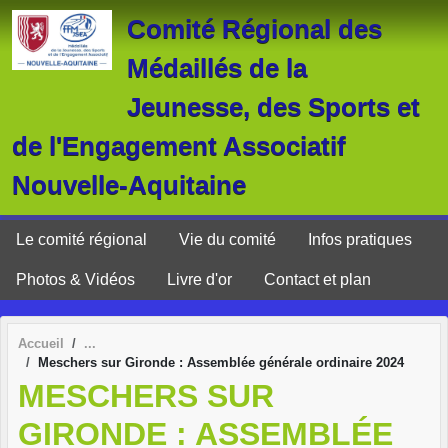
Panneau de gestion des cookies
Comité Régional des
Médaillés de la
Jeunesse, des Sports et
de l'Engagement Associatif
Nouvelle-Aquitaine
Le comité régional
Vie du comité
Infos pratiques
Photos & Vidéos
Livre d'or
Contact et plan
Accueil
Meschers sur Gironde : Assemblée générale ordinaire 2024
MESCHERS SUR
GIRONDE : ASSEMBLÉE