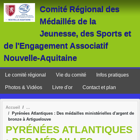
Panneau de gestion des cookies
Comité Régional des
Médaillés de la
Jeunesse, des Sports et
de l'Engagement Associatif
Nouvelle-Aquitaine
Le comité régional
Vie du comité
Infos pratiques
Photos & Vidéos
Livre d'or
Contact et plan
Accueil
Pyrénées Atlantiques : Des médailles ministérielles d'argent de
bronze à Artiguelouve
PYRÉNÉES ATLANTIQUES