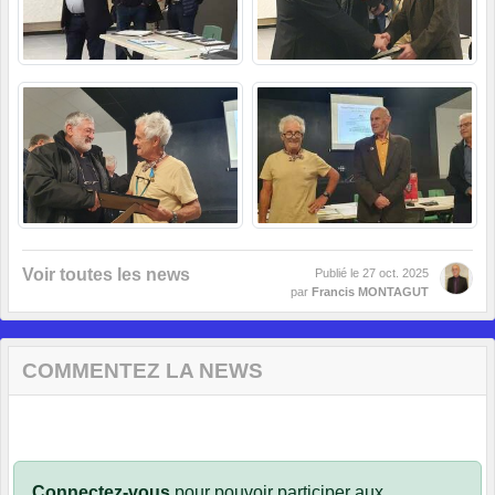
Voir toutes les news
Publié le
27 oct. 2025
par
Francis MONTAGUT
COMMENTEZ LA NEWS
Connectez-vous
pour pouvoir participer aux