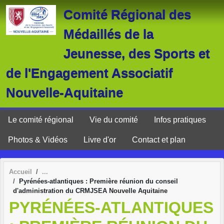
Panneau de gestion des cookies
Comité Régional des
Médaillés de la
Jeunesse, des Sports et
de l'Engagement Associatif
Nouvelle-Aquitaine
Le comité régional
Vie du comité
Infos pratiques
Photos & Vidéos
Livre d'or
Contact et plan
Accueil
Pyrénées-atlantiques : Première réunion du conseil
d'administration du CRMJSEA Nouvelle Aquitaine
PYRÉNÉES-ATLANTIQUES