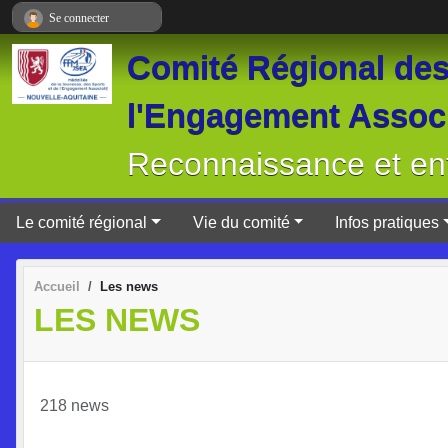
Panneau de gestion des cookies
Se connecter
Comité Régional des 
l'Engagement Associ
Reconnaissance et ent
Le comité régional
Vie du comité
Infos pratiques
Accueil
Les news
LES NEWS
218 news