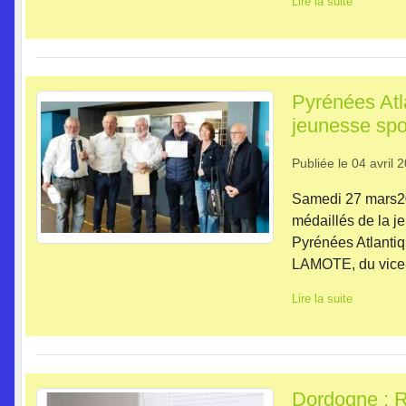
Lire la suite
Pyrénées Atl
jeunesse spo
Publiée le
04 avril 
Samedi 27 mars20
médaillés de la j
Pyrénées Atlanti
LAMOTE, du vice-
Lire la suite
Dordogne : 