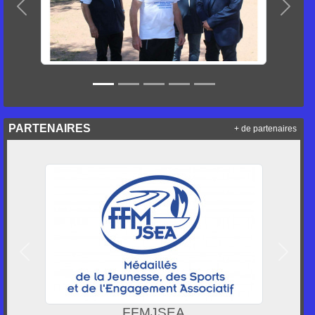
Précedent
Suiva
PARTENAIRES
+ de partenaires
Précedent
Suivan
Préfet de la région Aquitaine