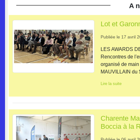
A n
Lot et Garon
Publiée le
17 avril 
LES AWARDS DE
Rencontres de l'
organisé de main
MAUVILLAIN du Se
Lire la suite
Charente Mar
Boccia à la 
Publiée le
06 avril 