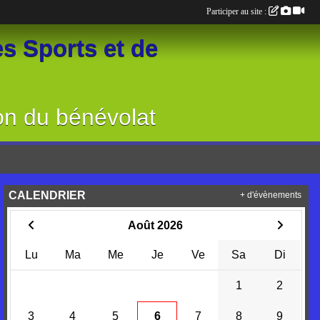
Participer au site :
s Sports et de
on du bénévolat
CALENDRIER
+ d'évènements
Août 2026
Lu
Ma
Me
Je
Ve
Sa
Di
1
2
3
4
5
6
7
8
9