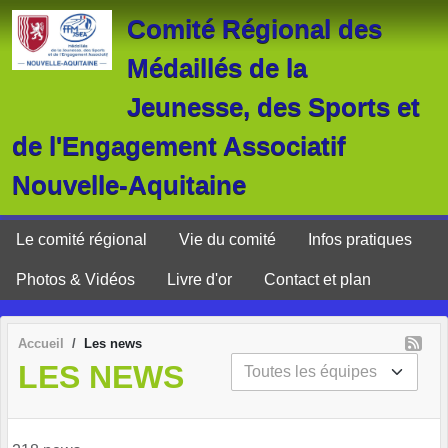
Panneau de gestion des cookies
Comité Régional des
Médaillés de la
Jeunesse, des Sports et
de l'Engagement Associatif
Nouvelle-Aquitaine
Le comité régional
Vie du comité
Infos pratiques
Photos & Vidéos
Livre d'or
Contact et plan
Accueil
Les news
LES NEWS