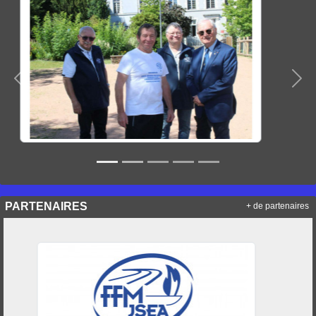
Précedent
Sui
PARTENAIRES
+ de partenaires