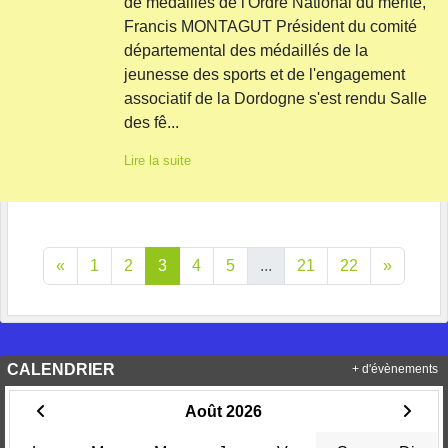
de médailles de l'Ordre National du mérite,
Francis MONTAGUT Président du comité
départemental des médaillés de la
jeunesse des sports et de l'engagement
associatif de la Dordogne s'est rendu Salle
des fê...
Lire la suite
«
1
2
3
4
5
...
21
22
»
CALENDRIER
+ d'évènements
Août 2026