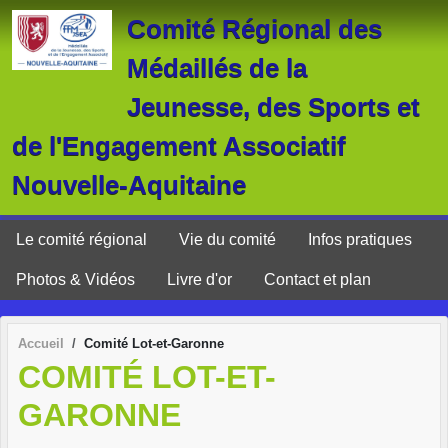
Panneau de gestion des cookies
Comité Régional des
Médaillés de la
Jeunesse, des Sports et
de l'Engagement Associatif
Nouvelle-Aquitaine
Le comité régional
Vie du comité
Infos pratiques
Photos & Vidéos
Livre d'or
Contact et plan
Accueil
Comité Lot-et-Garonne
COMITÉ LOT-ET-
GARONNE