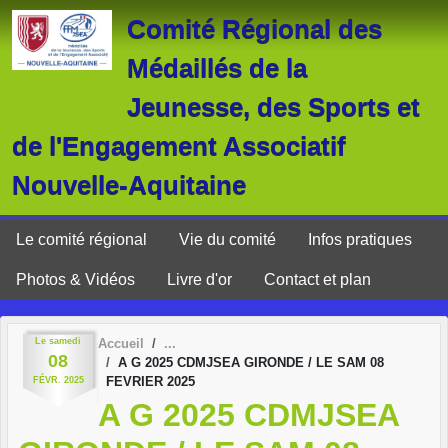
Panneau de gestion des cookies
Comité Régional des
Médaillés de la
Jeunesse, des Sports et
de l'Engagement Associatif
Nouvelle-Aquitaine
Le comité régional
Vie du comité
Infos pratiques
Photos & Vidéos
Livre d'or
Contact et plan
Le
samedi
Accueil
08
A G 2025 CDMJSEA GIRONDE / LE SAM 08
FEVRIER 2025
FÉVR.
2025
A G 2025 CDMJSEA