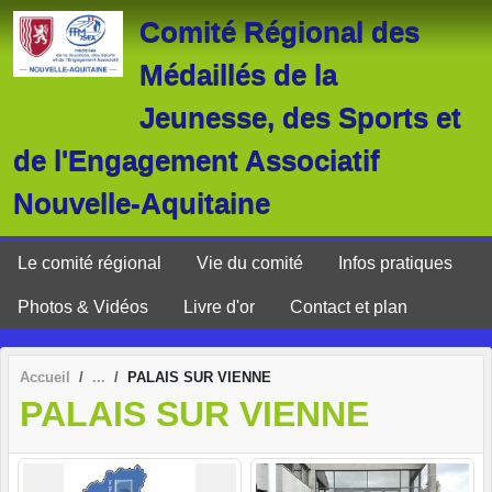
Panneau de gestion des cookies
Comité Régional des
Médaillés de la
Jeunesse, des Sports et
de l'Engagement Associatif
Nouvelle-Aquitaine
Le comité régional
Vie du comité
Infos pratiques
Photos & Vidéos
Livre d'or
Contact et plan
Accueil
PALAIS SUR VIENNE
PALAIS SUR VIENNE