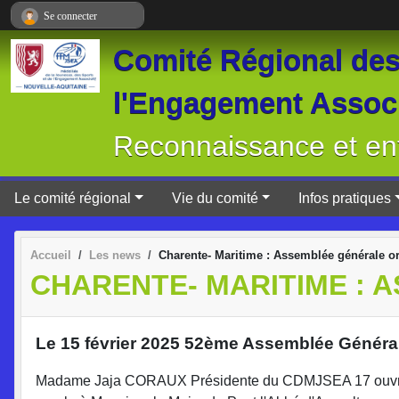
Panneau de gestion des cookies
Se connecter
Comité Régional des 
l'Engagement Associ
Reconnaissance et ent
Le comité régional
Vie du comité
Infos pratiques
Accueil
Les news
Charente- Maritime : Assemblée générale or
CHARENTE- MARITIME : 
Le 15 février 2025 52ème Assemblée Générale
Madame Jaja CORAUX Présidente du CDMJSEA 17 ouvre la