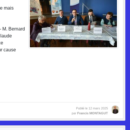
le mais
 M. Bernard
laude
ce
r cause
Publié le
12 mars 2025
par
Francis MONTAGUT