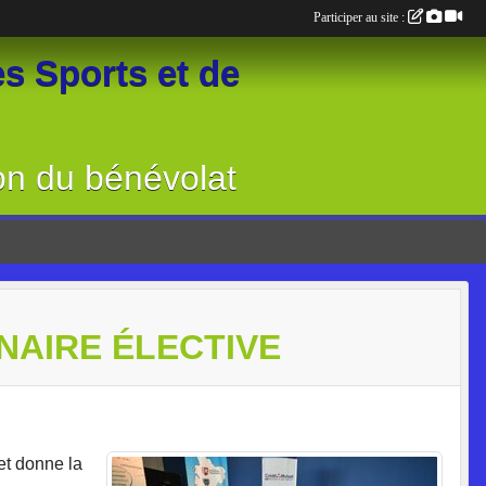
Participer au site :
s Sports et de
on du bénévolat
NAIRE ÉLECTIVE
t donne la