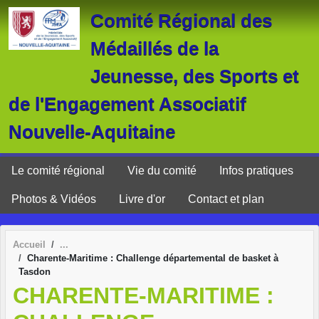
Panneau de gestion des cookies
Comité Régional des
Médaillés de la
Jeunesse, des Sports et
de l'Engagement Associatif
Nouvelle-Aquitaine
Le comité régional
Vie du comité
Infos pratiques
Photos & Vidéos
Livre d'or
Contact et plan
Accueil
Charente-Maritime : Challenge départemental de basket à
Tasdon
CHARENTE-MARITIME :