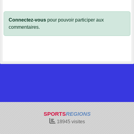
Connectez-vous
pour pouvoir participer aux
commentaires.
SPORTS
REGIONS
18945
visites