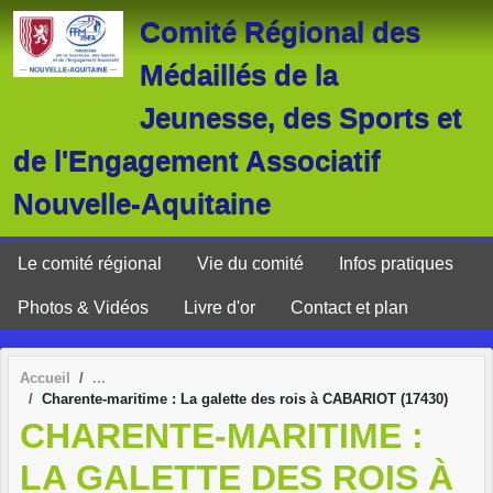
Panneau de gestion des cookies
Comité Régional des
Médaillés de la
Jeunesse, des Sports et
de l'Engagement Associatif
Nouvelle-Aquitaine
Le comité régional
Vie du comité
Infos pratiques
Photos & Vidéos
Livre d'or
Contact et plan
Accueil
Charente-maritime : La galette des rois à CABARIOT (17430)
CHARENTE-MARITIME :
LA GALETTE DES ROIS À