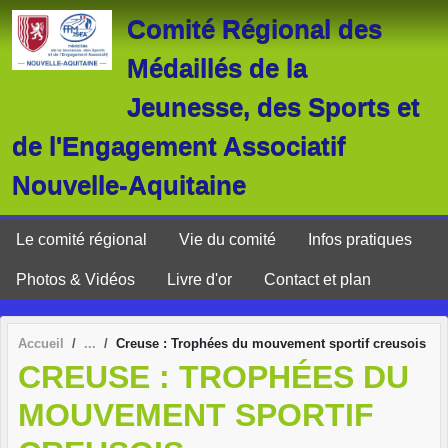
Panneau de gestion des cookies
Comité Régional des
Médaillés de la
Jeunesse, des Sports et
de l'Engagement Associatif
Nouvelle-Aquitaine
Le comité régional
Vie du comité
Infos pratiques
Photos & Vidéos
Livre d'or
Contact et plan
Accueil
Creuse : Trophées du mouvement sportif creusois
CREUSE : TROPHÉES DU
MOUVEMENT SPORTIF