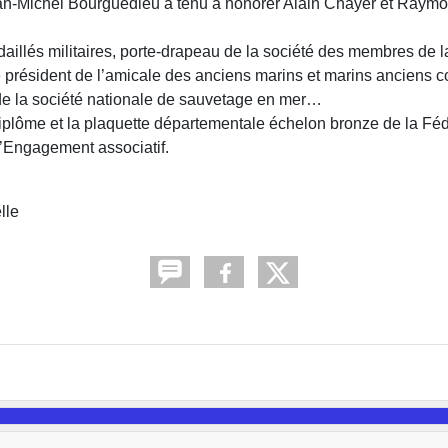
ean-Michel Bourguedieu a tenu à honorer Alain Chayer et Raym
aillés militaires, porte-drapeau de la société des membres de 
 président de l’amicale des anciens marins et marins anciens 
 de la société nationale de sauvetage en mer…
plôme et la plaquette départementale échelon bronze de la Féd
l’Engagement associatif.
lle