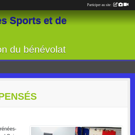
Participer au site :
s Sports et de
on du bénévolat
MPENSÉS
yrénées-