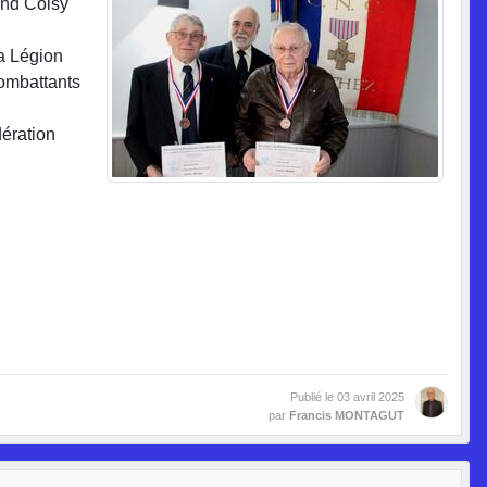
ond Coisy
la Légion
combattants
ération
Publié le
03 avril 2025
par
Francis MONTAGUT