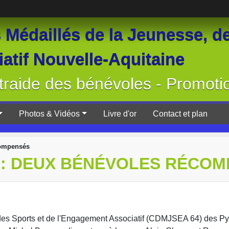
Médaillés de la Jeunesse, de
atif Nouvelle-Aquitaine
raide des bénévoles - Promoti
Photos & Vidéos
Livre d'or
Contact et plan
compensés
 : DEUX BÉNÉVOLES RÉCO
des Sports et de l'Engagement Associatif (CDMJSEA 64) des P