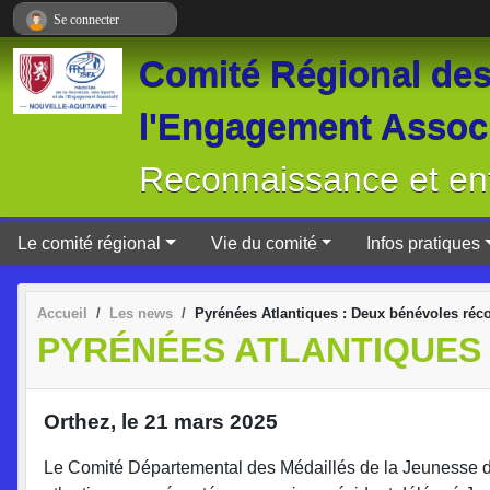
Panneau de gestion des cookies
Se connecter
Comité Régional des 
l'Engagement Associ
Reconnaissance et ent
Le comité régional
Vie du comité
Infos pratiques
Accueil
Les news
Pyrénées Atlantiques : Deux bénévoles ré
PYRÉNÉES ATLANTIQUES
Orthez, le 21 mars 2025
Le Comité Départemental des Médaillés de la Jeunesse 