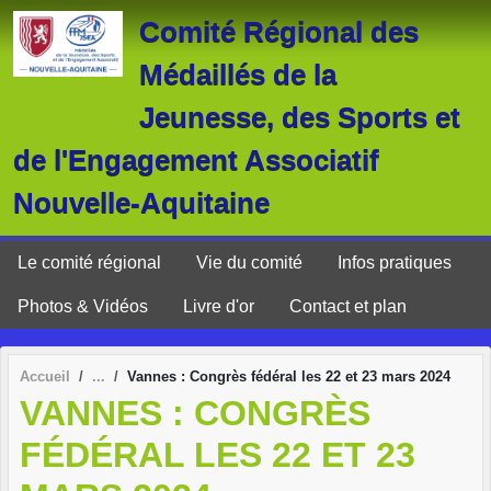
Panneau de gestion des cookies
Comité Régional des
Médaillés de la
Jeunesse, des Sports et
de l'Engagement Associatif
Nouvelle-Aquitaine
Le comité régional
Vie du comité
Infos pratiques
Photos & Vidéos
Livre d'or
Contact et plan
Accueil
Vannes : Congrès fédéral les 22 et 23 mars 2024
VANNES : CONGRÈS
FÉDÉRAL LES 22 ET 23