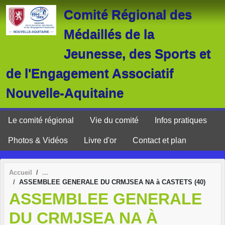
Panneau de gestion des cookies
Comité Régional des
Médaillés de la
Jeunesse, des Sports et
de l'Engagement Associatif
Nouvelle-Aquitaine
Le comité régional
Vie du comité
Infos pratiques
Photos & Vidéos
Livre d'or
Contact et plan
Accueil
ASSEMBLEE GENERALE DU CRMJSEA NA à CASTETS (40)
ASSEMBLEE GENERALE
DU CRMJSEA NA À